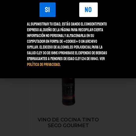
VINO DE COCINA TINTO
SI
NO
SECO GOURMET
Al suministrar tu edad, estás dando el consentimiento
expreso al dueño de la página para recopilar cierta
información no personal y almacenarla en su
computador en forma de «Cookie» o un archivo
similar. El Exceso de alcohol es perjudicial para la
salud (Ley 30 de 1986) Prohibase el expendio de bebidas
embriagantes a menores de edad (Ley 124 de 1994). Ver
Política de Privacidad
.
VINO DE COCINA TINTO
SECO GOURMET