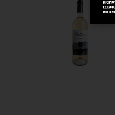
informaci
Exceso de
menores d
VINO BLANCO SECO
VALTIER