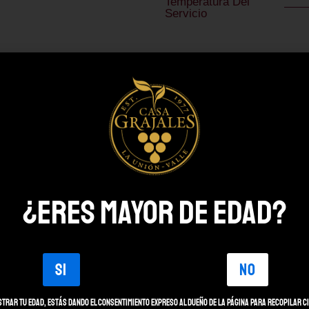
Temperatura Del
Servicio
Realizar pedido
Realizamos
despachos a las c
Unión (Valle del Cauca)
.
Los pedidos se reciben a través
A
nivel nacional
puedes encont
Olímpica, Cencosud y Éxito
.
¿ERES MAYOR DE EDAD?
MÁS DE NUESTROS PRODUCTOS...
SI
NO
strar tu edad, estás dando el consentimiento expreso al dueño de la página para recopilar c