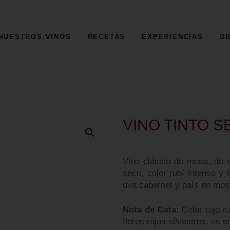
INICIO
NOSOTROS
NUESTROS VINOS
RECETAS
EXPERIENCIAS
DI
NUESTROS VINOS
RECETAS
EXPERIENCIAS
DIRECTORIO
CONTACTO
VINO TINTO S
Vino clásico de mesa, de c
seco, color rubí intenso y 
uva cabernet y país en mos
Nota de Cata:
Color rojo ru
flores rojas silvestres, es 