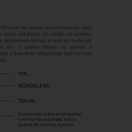
inificacion de mostos concentrados en corte
n (italia ,red globe). los mostos se someten
a temperatura optima, el vino es clarificado
or frio -5 grados filtrado se somete a
oble y finalmente embotellado bajo las mas
cas.
10%
BORDELESA
750 ML
Excelentes para acompañar
con hamburguesas, tacos ,
guisos de carnes, quesos.