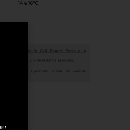
14 a 16ºC.
iudades de Medellín, Cali, Bogotá, Pasto y La
 de WhatsApp con uno de nuestros asesores.
rarnos en las siguientes tiendas de cadena:
ierta