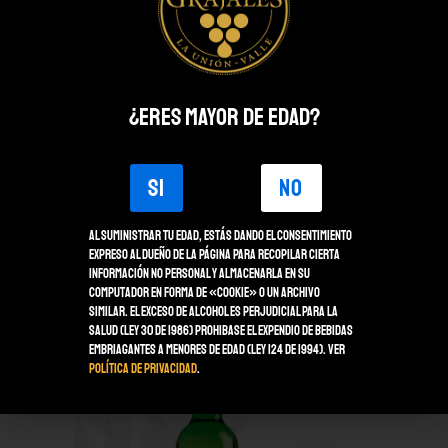
¿ERES MAYOR DE EDAD?
VER MÁS
DELICIOSO DE DURAZNO
SI
NO
Delicioso es un vino fresco y
Al suministrar tu edad, estás dando el consentimiento
burbujeante resultado de la
expreso al dueño de la página para recopilar cierta
mezcla de vino joven con
información no personal y almacenarla en su
computador en forma de «Cookie» o un archivo
extracto natural de Durazno.
similar. El Exceso de alcohol es perjudicial para la
salud (Ley 30 de 1986) Prohibase el expendio de bebidas
embriagantes a menores de edad (Ley 124 de 1994). Ver
Política de Privacidad
.