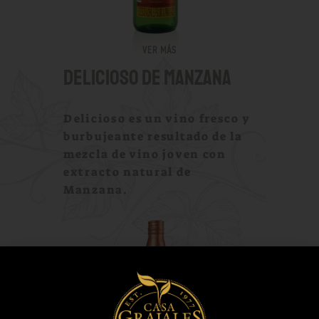
VER MÁS
DELICIOSO DE MANZANA
Delicioso es un vino fresco y
burbujeante resultado de la
mezcla de vino joven con
extracto natural de
Manzana.