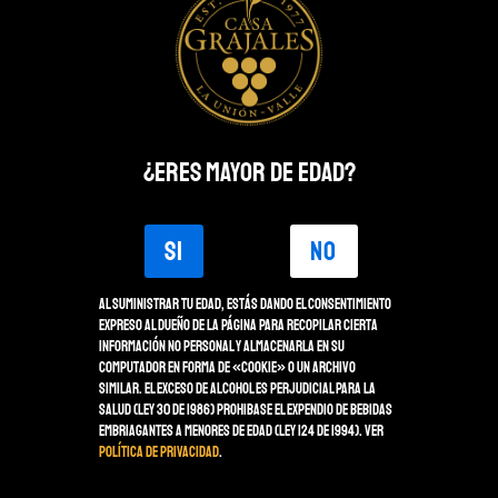
¿ERES MAYOR DE EDAD?
SI
NO
VINO TINTO SOTTANO
MALBEC RESERVA
Al suministrar tu edad, estás dando el consentimiento
expreso al dueño de la página para recopilar cierta
información no personal y almacenarla en su
computador en forma de «Cookie» o un archivo
COMPRAR
similar. El Exceso de alcohol es perjudicial para la
salud (Ley 30 de 1986) Prohibase el expendio de bebidas
embriagantes a menores de edad (Ley 124 de 1994). Ver
Política de Privacidad
.